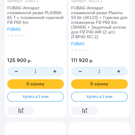
Артикул:
31462.1
Артикул:
46123.2
FUBAG Аппарат
FUBAG Аппарат
плазменной резки PLASMA
плазменной резки Plasma
65 T с плазменной горелкой
50 Air (46123) + Горелка для
FB P60 6m
плазмореза FB P60 6m
(38468) + Защитный колпак
FUBAG
для FB P40 AIR (2 шт.)
(FBP40 RC-2)
FUBAG
125 900
111 920
р.
р.
В корзину
В корзину
Купить в 1 клик
Купить в 1 клик