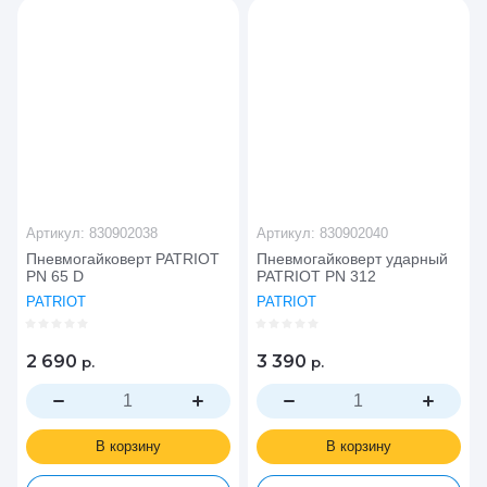
Цена - возрастание
Название - Я-А
Название - А-Я
Артикул:
830902038
Артикул:
830902040
Пневмогайковерт PATRIOT
Пневмогайковерт ударный
PN 65 D
PATRIOT PN 312
PATRIOT
PATRIOT
2 690
3 390
р.
р.
В корзину
В корзину