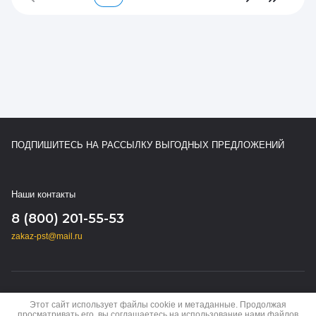
ПОДПИШИТЕСЬ НА РАССЫЛКУ ВЫГОДНЫХ ПРЕДЛОЖЕНИЙ
Наши контакты
8 (800) 201-55-53
zakaz-pst@mail.ru
Copyright © 2024 - 2026
Этот сайт использует файлы cookie и метаданные. Продолжая
Политика конфиденциальности
просматривать его, вы соглашаетесь на использование нами файлов