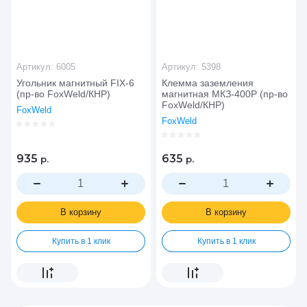
Артикул:
6005
Артикул:
5398
Угольник магнитный FIX-6
Клемма заземления
(пр-во FoxWeld/КНР)
магнитная МКЗ-400Р (пр-во
FoxWeld/КНР)
FoxWeld
FoxWeld
935
635
р.
р.
В корзину
В корзину
Купить в 1 клик
Купить в 1 клик