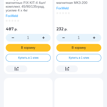
магнитных FIX KIT-4 4шт/
магнитная МКЗ-200
комплект, 45/90/135град,
FoxWeld
усилие 4 х 4кг
FoxWeld
487
232
р.
р.
В корзину
В корзину
Купить в 1 клик
Купить в 1 клик