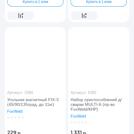
Купить в 1 клик
Купить в 1 клик
Артикул:
5384
Артикул:
5392
Угольник магнитный FIX-3
Набор приспособлений д/
(45/90/135град, до 11кг)
сварки MULTI-6 (пр-во
FoxWeld/КНР)
FoxWeld
FoxWeld
229
1 331
р.
р.