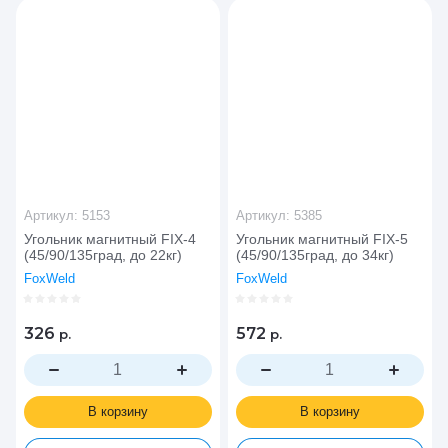
Цена - возрастание
Название - Я-А
Название - А-Я
Артикул:
5153
Артикул:
5385
Угольник магнитный FIX-4
Угольник магнитный FIX-5
(45/90/135град, до 22кг)
(45/90/135град, до 34кг)
FoxWeld
FoxWeld
326
572
р.
р.
В корзину
В корзину