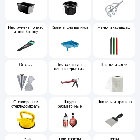
Инструмент по газо
Кюветы для валиков
Мелки и карандаш
и пенобетону
Отвесы
Пистолеты для
Пленки и сетки
пены и герметика
Стеклорезы и
Шнуры
Шпатели и правила
стеклодомкраты
разметочные
Щетки
Плиткорезы
Терки