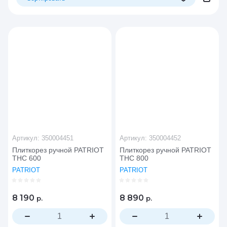
Цена - убывание
Цена - возрастание
Название - Я-А
Название - А-Я
Артикул:
350004451
Артикул:
350004452
Плиткорез ручной PATRIOT
Плиткорез ручной PATRIOT
THC 600
THC 800
PATRIOT
PATRIOT
8 190
8 890
р.
р.