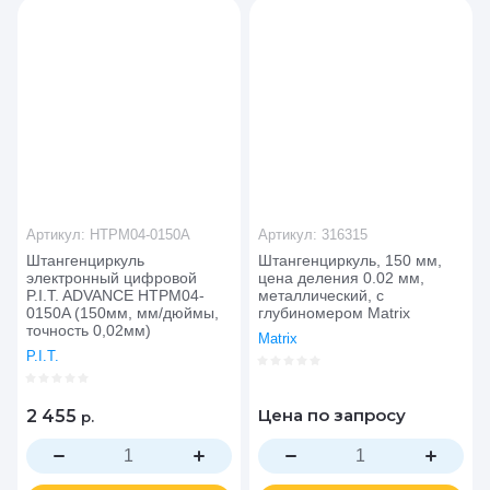
Цена - возрастание
Название - Я-А
Название - А-Я
Артикул:
HTPM04-0150A
Артикул:
316315
Штангенциркуль
Штангенциркуль, 150 мм,
электронный цифровой
цена деления 0.02 мм,
P.I.T. ADVANCE HTPM04-
металлический, с
0150A (150мм, мм/дюймы,
глубиномером Matrix
точность 0,02мм)
Matrix
P.I.T.
Цена по запросу
2 455
р.