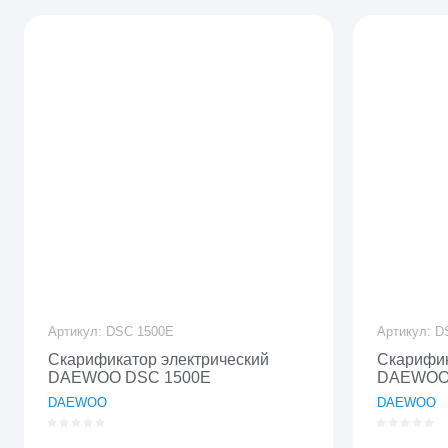
Цена - убывание
Цена - возрастание
Название - Я-А
Название - А-Я
Артикул:
DSC 1500E
Артикул:
DS
Скарификатор электрический
Скарифик
DAEWOO DSC 1500E
DAEWOO
DAEWOO
DAEWOO