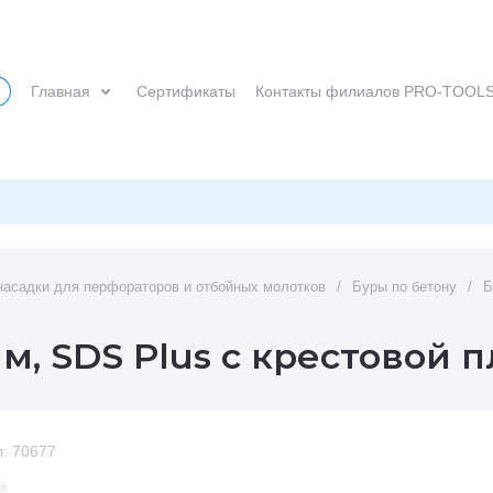
Главная
Сертификаты
Контакты филиалов PRO-TOOL
насадки для перфораторов и отбойных молотков
/
Буры по бетону
/
Б
мм, SDS Plus c крестовой 
:
70677