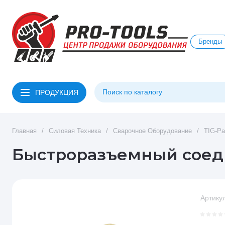
Бренды
ПРОДУКЦИЯ
Главная
/
Силовая Техника
/
Сварочное Оборудование
/
TIG-Ра
Быстроразъемный соеди
Артикул