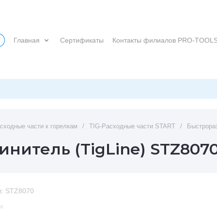
Главная
Сертификаты
Контакты филиалов PRO-TOOL
сходные части к горелкам
/
TIG-Расходные части START
/
Быстрораз
нитель (TigLine) STZ807
:
STZ8070