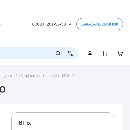
S
8 (800) 201-55-53
ЗАКАЗАТЬ ЗВОНОК
 цанги d4,0 (TigLine 17–18–26) STT0016-40
40
81
р.