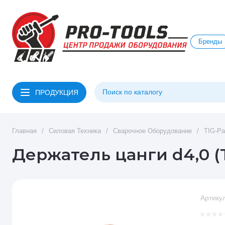
Бренды
ПРОДУКЦИЯ
Главная
/
Силовая Техника
/
Сварочное Оборудование
/
TIG-Ра
Держатель цанги d4,0 (T
Артикул