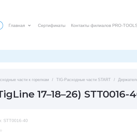
Главная
Сертификаты
Контакты филиалов PRO-TOOL
сходные части к горелкам
/
TIG-Расходные части START
/
Держатель
igLine 17–18–26) STT0016-
:
STT0016-40