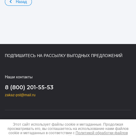
Назад
ПОДПИШИТЕСЬ НА РАССЫЛКУ ВЫГОДНЫХ ПРЕДЛОЖЕНИЙ
Наши контакты
8 (800) 201-55-53
zakaz-pst@mail.ru
Copyright © 2024 - 2026
Этот сайт использует файлы cookie и метаданные. Продолжая
Политика конфиденциальности
просматривать его, вы соглашаетесь на использование нами файлов
cookie и метаданных в соответствии с
Политикой обработки файлов