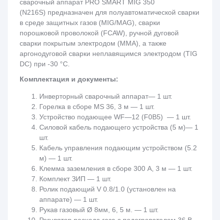
сварочный аппарат PRO SMART MIG 350
(N216S) предназначен для полуавтоматической сварки
в среде защитных газов (MIG/MAG), сварки
порошковой проволокой (FCAW), ручной дуговой
сварки покрытым электродом (ММА), а также
аргонодуговой сварки неплавящимся электродом (TIG
DC) при -30 °C.
Комплектация и документы:
Инверторный сварочный аппарат— 1 шт.
Горелка в сборе MS 36, 3 м — 1 шт.
Устройство подающее WF—12 (F0B5) — 1 шт.
Силовой кабель подающего устройства (5 м)— 1
шт.
Кабель управления подающим устройством (5.2
м) — 1 шт.
Клемма заземления в сборе 300 А, 3 м
— 1 шт.
Комплект ЗИП — 1 шт.
Ролик подающий V 0.8/1.0 (установлен на
аппарате) — 1 шт.
Рукав газовый Ø 8мм, 6, 5 м. — 1 шт.
Регулятор расхода газа с подогревателем 36 В