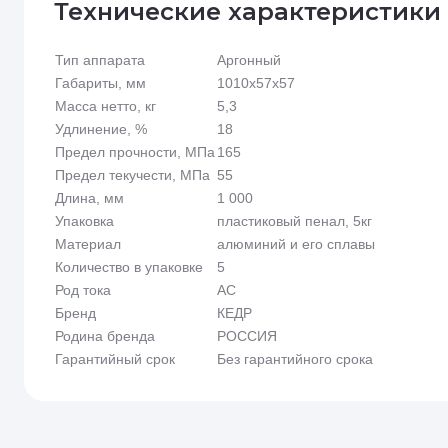
Технические характеристики
Тип аппарата
Аргонный
Габариты, мм
1010х57х57
Масса нетто, кг
5,3
Удлинение, %
18
Предел прочности, МПа
165
Предел текучести, МПа
55
Длина, мм
1 000
Упаковка
пластиковый пенал, 5кг
Материал
алюминий и его сплавы
Количество в упаковке
5
Род тока
AC
Бренд
КЕДР
Родина бренда
РОССИЯ
Гарантийный срок
Без гарантийного срока