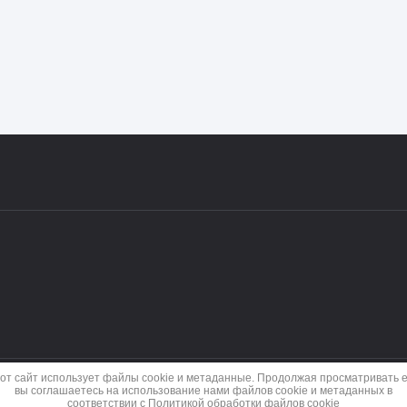
от сайт использует файлы cookie и метаданные. Продолжая просматривать е
вы соглашаетесь на использование нами файлов cookie и метаданных в
соответствии с
Политикой обработки файлов cookie