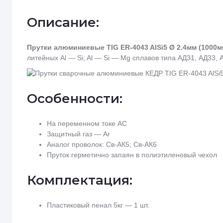
Описание:
Прутки алюминиевые TIG ER-4043 AlSi5 Ø 2.4мм (1000мм, 
литейных Al — Si; Al — Si — Mg сплавов типа АД31, АД33, 
Особенности:
На переменном токе AC
Защитный газ — Ar
Аналог проволок: Св-АК5; Св-АК6
Пруток герметично запаян в полиэтиленовый чехол
Комплектация:
Пластиковый пенал 5кг — 1 шт.