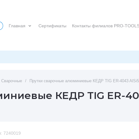
Главная
Сертификаты
Контакты филиалов PRO-TOOL
и Сварочные
/
Прутки сварочные алюминиевые КЕДР TIG ER-4043 AlSi5 Ø
ниевые КЕДР TIG ER-4043
:
7240019