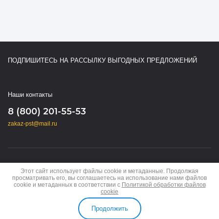
ПОДПИШИТЕСЬ НА РАССЫЛКУ ВЫГОДНЫХ ПРЕДЛОЖЕНИЙ
Наши контакты
8 (800) 201-55-53
zakaz-pst@mail.ru
Copyright © 2024 - 2026
Этот сайт использует файлы cookie и метаданные. Продолжая
Политика конфиденциальности
просматривать его, вы соглашаетесь на использование нами файлов
cookie и метаданных в соответствии с
Политикой обработки файлов
cookie
Продолжить
МЕНЮ
КАБИНЕТ
СРАВНЕНИЕ
КОРЗИНА