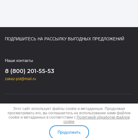
ПОДПИШИТЕСЬ НА РАССЫЛКУ ВЫГОДНЫХ ПРЕДЛОЖЕНИЙ
Наши контакты
8 (800) 201-55-53
zakaz-pst@mail.ru
Copyright © 2024 - 2026
Этот сайт использует файлы cookie и метаданные. Продолжая
Политика конфиденциальности
просматривать его, вы соглашаетесь на использование нами файлов
cookie и метаданных в соответствии с
Политикой обработки файлов
cookie
Продолжить