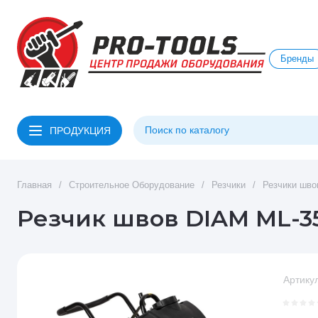
Бренды
ПРОДУКЦИЯ
Главная
/
Строительное Оборудование
/
Резчики
/
Резчики шво
Резчик швов DIAM ML-35
Артикул