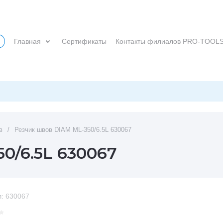
Главная
Сертификаты
Контакты филиалов PRO-TOOL
в
/
Резчик швов DIAM ML-350/6.5L 630067
0/6.5L 630067
:
630067