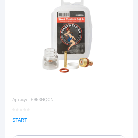
Артикул:
E953NQCN
START