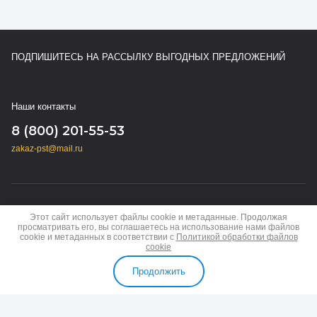
ПОДПИШИТЕСЬ НА РАССЫЛКУ ВЫГОДНЫХ ПРЕДЛОЖЕНИЙ
Наши контакты
8 (800) 201-55-53
zakaz-pst@mail.ru
Copyright © 2024 - 2026
Этот сайт использует файлы cookie и метаданные. Продолжая
Политика конфиденциальности
просматривать его, вы соглашаетесь на использование нами файлов
cookie и метаданных в соответствии с
Политикой обработки файлов
cookie
Продолжить
МЕНЮ
КАБИНЕТ
СРАВНЕНИЕ
КОРЗИНА