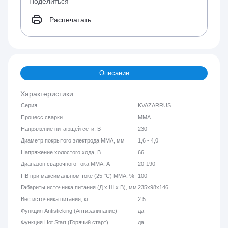
Поделиться
Распечатать
Описание
Характеристики
Серия
KVAZARRUS
Процесс сварки
ММА
Напряжение питающей сети, В
230
Диаметр покрытого электрода MMA, мм
1,6 - 4,0
Напряжение холостого хода, В
66
Диапазон сварочного тока MMA, А
20-190
ПВ при максимальном токе (25 °C) ММА, %
100
Габариты источника питания (Д х Ш х В), мм
235х98х146
Вес источника питания, кг
2.5
Функция Antisticking (Антизалипание)
да
Функция Hot Start (Горячий старт)
да